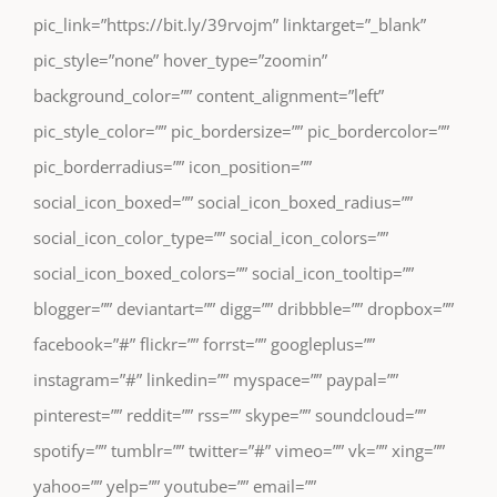
pic_link=”https://bit.ly/39rvojm” linktarget=”_blank”
pic_style=”none” hover_type=”zoomin”
background_color=”” content_alignment=”left”
pic_style_color=”” pic_bordersize=”” pic_bordercolor=””
pic_borderradius=”” icon_position=””
social_icon_boxed=”” social_icon_boxed_radius=””
social_icon_color_type=”” social_icon_colors=””
social_icon_boxed_colors=”” social_icon_tooltip=””
blogger=”” deviantart=”” digg=”” dribbble=”” dropbox=””
facebook=”#” flickr=”” forrst=”” googleplus=””
instagram=”#” linkedin=”” myspace=”” paypal=””
pinterest=”” reddit=”” rss=”” skype=”” soundcloud=””
spotify=”” tumblr=”” twitter=”#” vimeo=”” vk=”” xing=””
yahoo=”” yelp=”” youtube=”” email=””