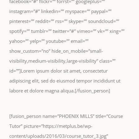
facebook=”#” flickr=”” forrst=”” googleplus=””
instagram=”#” linkedin=”” myspace=”” paypal=””
pinterest=”” reddit=”” rss=”” skype=”” soundcloud=””
spotify=”” tumblr=”” twitter=”#” vimeo=”” vk=”” xing=””
yahoo=”” yelp=”” youtube=”” email=””
show_custom=”no” hide_on_mobile=”small-
visibility,medium-visibility,large-visibility” class=””
id=””]Lorem ipsum dolor sit amet, consectetur
adipiscing elit, sed do eiusmod tempor incididunt ut
labore et dolore magna aliqua.[/fusion_person]
[fusion_person name=”PHOENIX MILLS” title=”Course
Tutor” picture=”https://metplus.be/wp-
content/uploads/2016/03/course_tutor_3.jpg”