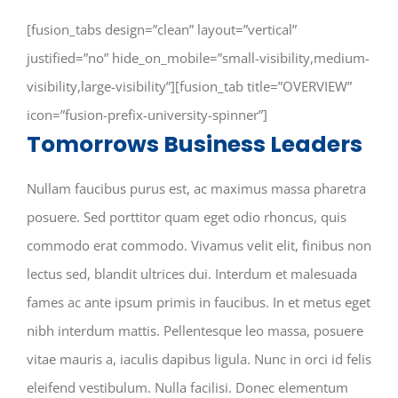
Contact Us
[fusion_tabs design=”clean” layout=”vertical”
justified=”no” hide_on_mobile=”small-visibility,medium-
NGT
visibility,large-visibility”][fusion_tab title=”OVERVIEW”
icon=”fusion-prefix-university-spinner”]
Tomorrows Business Leaders
Nullam faucibus purus est, ac maximus massa pharetra
posuere. Sed porttitor quam eget odio rhoncus, quis
commodo erat commodo. Vivamus velit elit, finibus non
lectus sed, blandit ultrices dui. Interdum et malesuada
fames ac ante ipsum primis in faucibus. In et metus eget
nibh interdum mattis. Pellentesque leo massa, posuere
vitae mauris a, iaculis dapibus ligula. Nunc in orci id felis
eleifend vestibulum. Nulla facilisi. Donec elementum