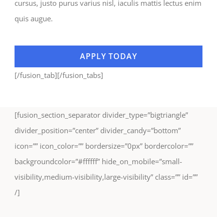
cursus, justo purus varius nisl, iaculis mattis lectus enim
quis augue.
APPLY TODAY
[/fusion_tab][/fusion_tabs]
[fusion_section_separator divider_type=”bigtriangle”
divider_position=”center” divider_candy=”bottom”
icon=”” icon_color=”” bordersize=”0px” bordercolor=””
backgroundcolor=”#ffffff” hide_on_mobile=”small-
visibility,medium-visibility,large-visibility” class=”” id=””
/]