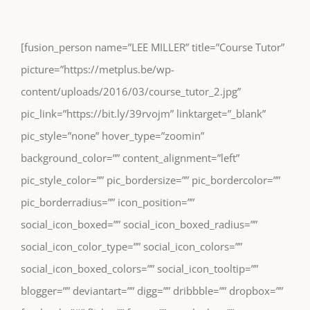
[fusion_person name=”LEE MILLER” title=”Course Tutor”
picture=”https://metplus.be/wp-
content/uploads/2016/03/course_tutor_2.jpg”
pic_link=”https://bit.ly/39rvojm” linktarget=”_blank”
pic_style=”none” hover_type=”zoomin”
background_color=”” content_alignment=”left”
pic_style_color=”” pic_bordersize=”” pic_bordercolor=””
pic_borderradius=”” icon_position=””
social_icon_boxed=”” social_icon_boxed_radius=””
social_icon_color_type=”” social_icon_colors=””
social_icon_boxed_colors=”” social_icon_tooltip=””
blogger=”” deviantart=”” digg=”” dribbble=”” dropbox=””