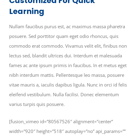
Customized For Quick
Learning
Nullam faucibus purus est, ac maximus massa pharetra
posuere. Sed porttitor quam eget odio rhoncus, quis
commodo erat commodo. Vivamus velit elit, finibus non
lectus sed, blandit ultrices dui. Interdum et malesuada
fames ac ante ipsum primis in faucibus. In et metus eget
nibh interdum mattis. Pellentesque leo massa, posuere
vitae mauris a, iaculis dapibus ligula. Nunc in orci id felis
eleifend vestibulum. Nulla facilisi. Donec elementum
varius turpis quis posuere.
[fusion_vimeo id=”80567526″ alignment=”center”
width=”920″ height=”518″ autoplay=”no” api_params=””