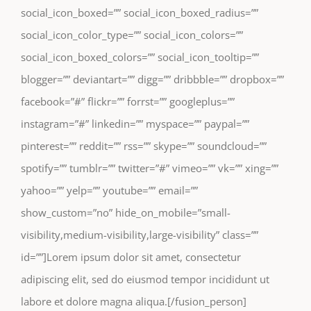
social_icon_boxed=”” social_icon_boxed_radius=””
social_icon_color_type=”” social_icon_colors=””
social_icon_boxed_colors=”” social_icon_tooltip=””
blogger=”” deviantart=”” digg=”” dribbble=”” dropbox=””
facebook=”#” flickr=”” forrst=”” googleplus=””
instagram=”#” linkedin=”” myspace=”” paypal=””
pinterest=”” reddit=”” rss=”” skype=”” soundcloud=””
spotify=”” tumblr=”” twitter=”#” vimeo=”” vk=”” xing=””
yahoo=”” yelp=”” youtube=”” email=””
show_custom=”no” hide_on_mobile=”small-
visibility,medium-visibility,large-visibility” class=””
id=””]Lorem ipsum dolor sit amet, consectetur
adipiscing elit, sed do eiusmod tempor incididunt ut
labore et dolore magna aliqua.[/fusion_person]